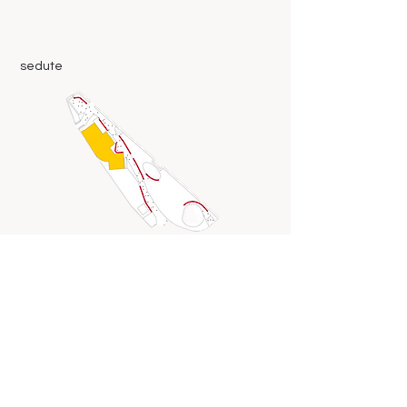
sedute
aree eventi