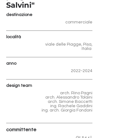
Salvini"
destinazione
commerciale
località
viale delle Piagge, Pisa,
Italia
anno
2022-2024
design team
arch. Rino Pagni
arch. Alessandro Tolaini
arch. Simone Baccetti
ing. Rachele Gaddini
ing. arch. Giorgia Fondoni
committente
GUI s.r.l.